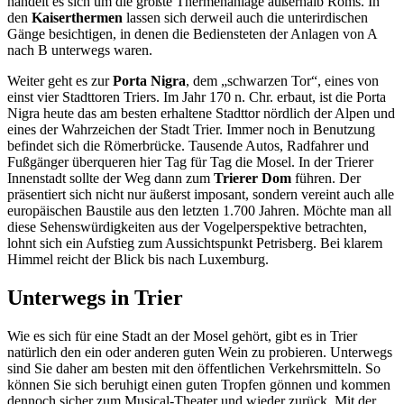
handelt es sich um die größte Thermenanlage außerhalb Roms. In
den
Kaiserthermen
lassen sich derweil auch die unterirdischen
Gänge besichtigen, in denen die Bediensteten der Anlagen von A
nach B unterwegs waren.
Weiter geht es zur
Porta Nigra
, dem „schwarzen Tor“, eines von
einst vier Stadttoren Triers. Im Jahr 170 n. Chr. erbaut, ist die Porta
Nigra heute das am besten erhaltene Stadttor nördlich der Alpen und
eines der Wahrzeichen der Stadt Trier. Immer noch in Benutzung
befindet sich die Römerbrücke. Tausende Autos, Radfahrer und
Fußgänger überqueren hier Tag für Tag die Mosel. In der Trierer
Innenstadt sollte der Weg dann zum
Trierer Dom
führen. Der
präsentiert sich nicht nur äußerst imposant, sondern vereint auch alle
europäischen Baustile aus den letzten 1.700 Jahren. Möchte man all
diese Sehenswürdigkeiten aus der Vogelperspektive betrachten,
lohnt sich ein Aufstieg zum Aussichtspunkt Petrisberg. Bei klarem
Himmel reicht der Blick bis nach Luxemburg.
Unterwegs in Trier
Wie es sich für eine Stadt an der Mosel gehört, gibt es in Trier
natürlich den ein oder anderen guten Wein zu probieren. Unterwegs
sind Sie daher am besten mit den öffentlichen Verkehrsmitteln. So
können Sie sich beruhigt einen guten Tropfen gönnen und kommen
dennoch sicher zum Musical-Theater und wieder zurück. Mit der