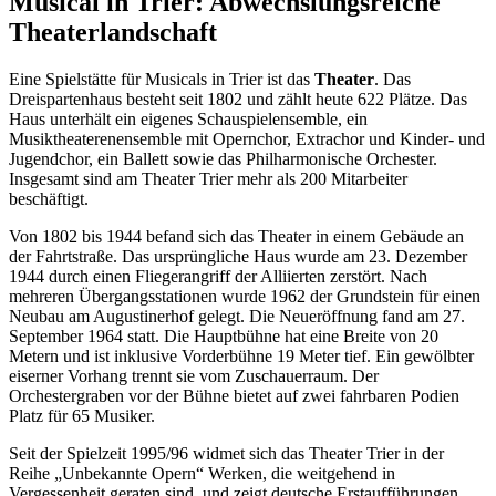
Musical in Trier: Abwechslungsreiche
Theaterlandschaft
Eine Spielstätte für Musicals in Trier ist das
Theater
. Das
Dreispartenhaus besteht seit 1802 und zählt heute 622 Plätze. Das
Haus unterhält ein eigenes Schauspielensemble, ein
Musiktheaterenensemble mit Opernchor, Extrachor und Kinder- und
Jugendchor, ein Ballett sowie das Philharmonische Orchester.
Insgesamt sind am Theater Trier mehr als 200 Mitarbeiter
beschäftigt.
Von 1802 bis 1944 befand sich das Theater in einem Gebäude an
der Fahrtstraße. Das ursprüngliche Haus wurde am 23. Dezember
1944 durch einen Fliegerangriff der Alliierten zerstört. Nach
mehreren Übergangsstationen wurde 1962 der Grundstein für einen
Neubau am Augustinerhof gelegt. Die Neueröffnung fand am 27.
September 1964 statt. Die Hauptbühne hat eine Breite von 20
Metern und ist inklusive Vorderbühne 19 Meter tief. Ein gewölbter
eiserner Vorhang trennt sie vom Zuschauerraum. Der
Orchestergraben vor der Bühne bietet auf zwei fahrbaren Podien
Platz für 65 Musiker.
Seit der Spielzeit 1995/96 widmet sich das Theater Trier in der
Reihe „Unbekannte Opern“ Werken, die weitgehend in
Vergessenheit geraten sind, und zeigt deutsche Erstaufführungen