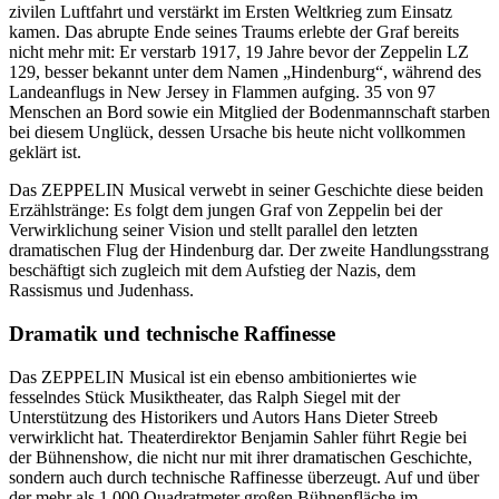
zivilen Luftfahrt und verstärkt im Ersten Weltkrieg zum Einsatz
kamen. Das abrupte Ende seines Traums erlebte der Graf bereits
nicht mehr mit: Er verstarb 1917, 19 Jahre bevor der Zeppelin LZ
129, besser bekannt unter dem Namen „Hindenburg“, während des
Landeanflugs in New Jersey in Flammen aufging. 35 von 97
Menschen an Bord sowie ein Mitglied der Bodenmannschaft starben
bei diesem Unglück, dessen Ursache bis heute nicht vollkommen
geklärt ist.
Das ZEPPELIN Musical verwebt in seiner Geschichte diese beiden
Erzählstränge: Es folgt dem jungen Graf von Zeppelin bei der
Verwirklichung seiner Vision und stellt parallel den letzten
dramatischen Flug der Hindenburg dar. Der zweite Handlungsstrang
beschäftigt sich zugleich mit dem Aufstieg der Nazis, dem
Rassismus und Judenhass.
Dramatik und technische Raffinesse
Das ZEPPELIN Musical ist ein ebenso ambitioniertes wie
fesselndes Stück Musiktheater, das Ralph Siegel mit der
Unterstützung des Historikers und Autors Hans Dieter Streeb
verwirklicht hat. Theaterdirektor Benjamin Sahler führt Regie bei
der Bühnenshow, die nicht nur mit ihrer dramatischen Geschichte,
sondern auch durch technische Raffinesse überzeugt. Auf und über
der mehr als 1.000 Quadratmeter großen Bühnenfläche im