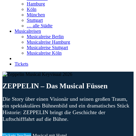
Hamburg
Köln
München
Stuttgart
… alle Städte
Musicalreisen
Musicalreise Berlin
Musicalreise Hamburg
Musicalreise Stuttgart
Musicalreise Köln
Tickets
ZEPPELIN – Das Musical Füssen
Die Story über einen Visionär und seinen großen Traum,
ein spektakuläres Bühnenbild und ein dramatisches Stück
Historie: ZEPPELIN bringt die Geschichte der
Luftschifffahrt auf die Bühne.
Tickets buchen
Musical mit Hotel