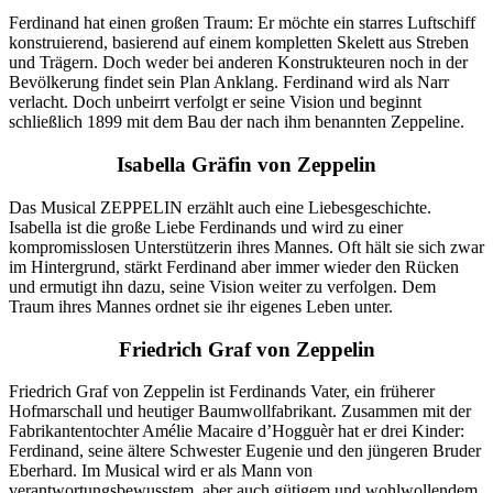
Ferdinand hat einen großen Traum: Er möchte ein starres Luftschiff
konstruierend, basierend auf einem kompletten Skelett aus Streben
und Trägern. Doch weder bei anderen Konstrukteuren noch in der
Bevölkerung findet sein Plan Anklang. Ferdinand wird als Narr
verlacht. Doch unbeirrt verfolgt er seine Vision und beginnt
schließlich 1899 mit dem Bau der nach ihm benannten Zeppeline.
Isabella Gräfin von Zeppelin
Das Musical ZEPPELIN erzählt auch eine Liebesgeschichte.
Isabella ist die große Liebe Ferdinands und wird zu einer
kompromisslosen Unterstützerin ihres Mannes. Oft hält sie sich zwar
im Hintergrund, stärkt Ferdinand aber immer wieder den Rücken
und ermutigt ihn dazu, seine Vision weiter zu verfolgen. Dem
Traum ihres Mannes ordnet sie ihr eigenes Leben unter.
Friedrich Graf von Zeppelin
Friedrich Graf von Zeppelin ist Ferdinands Vater, ein früherer
Hofmarschall und heutiger Baumwollfabrikant. Zusammen mit der
Fabrikantentochter Amélie Macaire d’Hogguèr hat er drei Kinder:
Ferdinand, seine ältere Schwester Eugenie und den jüngeren Bruder
Eberhard. Im Musical wird er als Mann von
verantwortungsbewusstem, aber auch gütigem und wohlwollendem