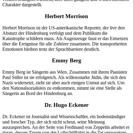
Charakter dargestellt.
Herbert Morrison
Herbert Morrison ist der US-amerikanische Reporter, der live den
Absturz der Hindenburg verfolgt und dem Publikum die
Katastrophe schildern muss. Als Augenzeuge fasst er das Entsetzen
über die Ereignisse für alle Zuhörer zusammen. Die transportierten
Emotionen bleiben trotz der Sprachbarriere deutlich.
Emmy Berg
Emmy Berg ist Sängerin aus Wien. Zusammen mit ihrem Pianisten
Paul Stiller ist sie erfolgreich. Als willensstarke Jüdin, die sich den
Nazis widersetzt, zieht sie aber auch einigen Unmut auf sich. Um
den Nationalsozialisten zu entkommen, nimmt sie eine Stelle als
Sängerin an Bord der Hindenburg an.
Dr. Hugo Eckener
Dr. Eckener ist Journalist und Wissenschaftler, ein bodenständiger
und forscher Typ, der sich nicht scheut, seine Meinung
auszusprechen. An der Seite von Ferdinand von Zeppelin arbeitet er
daran, dessen Traum von der Luftschifffahrt in die Tat umzusetzen.