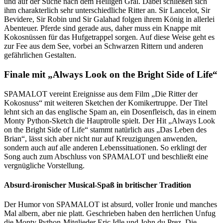
und auf der Suche nach dem Heiligen Gral. Dabei schließen sich
ihm charakterlich sehr unterschiedliche Ritter an. Sir Lancelot, Sir
Bevidere, Sir Robin und Sir Galahad folgen ihrem König in allerlei
Abenteuer. Pferde sind gerade aus, daher muss ein Knappe mit
Kokosnüssen für das Hufgetrappel sorgen. Auf diese Weise geht es
zur Fee aus dem See, vorbei an Schwarzen Rittern und anderen
gefährlichen Gestalten.
Finale mit „Always Look on the Bright Side of Life“
SPAMALOT vereint Ereignisse aus dem Film „Die Ritter der
Kokosnuss“ mit weiteren Sketchen der Komikertruppe. Der Titel
lehnt sich an das englische Spam an, ein Dosenfleisch, das in einem
Monty Python-Sketch die Hauptrolle spielt. Der Hit „Always Look
on the Bright Side of Life“ stammt natürlich aus „Das Leben des
Brian“, lässt sich aber nicht nur auf Kreuzigungen anwenden,
sondern auch auf alle anderen Lebenssituationen. So erklingt der
Song auch zum Abschluss von SPAMALOT und beschließt eine
vergnügliche Vorstellung.
Absurd-ironischer Musical-Spaß in britischer Tradition
Der Humor von SPAMALOT ist absurd, voller Ironie und manches
Mal albern, aber nie platt. Geschrieben haben den herrlichen Unfug
die Monty Python-Mitglieder Eric Idle und John du Prez. Die