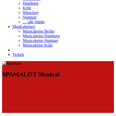
Hamburg
Köln
München
Stuttgart
… alle Städte
Musicalreisen
Musicalreise Berlin
Musicalreise Hamburg
Musicalreise Stuttgart
Musicalreise Köln
Tickets
SPAMALOT Musical