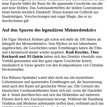
neue Epoche bildet die Basis für die spannende Geschichte um alte
und neue Helden. Das Aufeinandertreffen der beiden Generationen
bietet bereits reichlich Zündstoff. Hinzu kommt ein Geflecht aus
Staatsintrigen, Verschwörungen und sogar Magie, das es zu
durchschauen gilt.
Auf den Spuren des legendären Meisterdetektivs
Die Figur Sherlock Holmes gilt schon seit mehr als 100 Jahren als
Inbegriff des Meisterdetektivs. Sein Mythos ist seit Jahrzehnten
ungebrochen, die Geschichten seiner Ermittlungen haben die Film-
und Literaturwelt immer wieder inspiriert.
Rudi Reschke, Theo
Reichardt und JO Quirin
haben sich den Detektiv ebenfalls zum
Vorbild genommen und ihre ganz eigene Geschichte kreiert,
musikalisch in Szene gesetzt von den Kompositionen von Christian
Heckelsmüller.
Das Bühnen-Spektakel wartet aber nicht nur mit mysteriösen
Geheimnissen und spannenden Ermittlungen auf, die Inszenierung
nutzt auch den Raum auf geschickte Weise aus. Die Grenzen des
klassischen Guckkastentheaters lösen sich auf, wenn die Darsteller
die 4. Wand durchbrechen und sich das Heldenduo auf mehreren
Ebenen durch den Zuschauerraum bewegt. Während die Handlung
Tradition und Moderne aufeinander treffen lässt, verbindet auch das