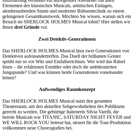
Inszenierung verbindet ein aufregendes Abenteuer mit allen
Elementen des klassischen Musicals, artistischen Einlagen,
atemberaubenden Stunts und moderner Bühnentechnik zu einem
gelungenen Gesamtkunstwerk. Möchten Sie wissen, warum sich ein
Besuch im SHERLOCK HOLMES Musical lohnt? Hier stellen wir
Ihnen
drei Gründe
vor.
Zwei Detektiv-Generationen
Das SHERLOCK HOLMES-Musical lässt zwei Generationen von
Detektiven aufeinandertreffen. Das Duell der brillanten Geister
sprüht nur so vor Witz und Einfallsreichtum. Wer wird das Rätsel
lösen – die erfahrenen Ermittler oder doch die ambitionierten
Jungspunde? Und was können beide Generationen voneinander
lernen?
Aufwendiges Raumkonzept
Das SHERLOCK HOLMES Musical nutzt den gesamten
Theaterraum, um den aktuellen Sehgewohnheiten des Publikums
gerecht zu werden. Die gebürtige Italienerin Silvia Varelli, die
bereits Musicals wie TITANIC, SATURDAY NIGHT FEVER und
WE WILL ROCK YOU betreut hat, steuert für die Tour-Produktion
vollkommen neue Choreografien bei.