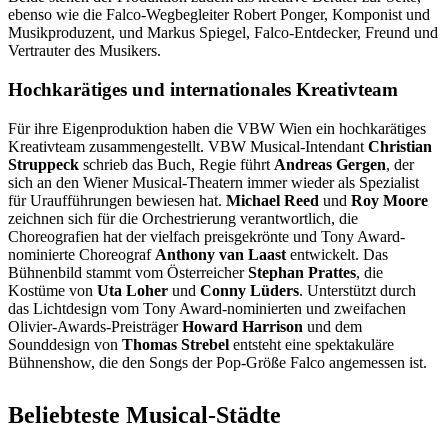
ebenso wie die Falco-Wegbegleiter Robert Ponger, Komponist und
Musikproduzent, und Markus Spiegel, Falco-Entdecker, Freund und
Vertrauter des Musikers.
Hochkarätiges und internationales Kreativteam
Für ihre Eigenproduktion haben die VBW Wien ein hochkarätiges
Kreativteam zusammengestellt. VBW Musical-Intendant
Christian
Struppeck
schrieb das Buch, Regie führt
Andreas Gergen
, der
sich an den Wiener Musical-Theatern immer wieder als Spezialist
für Uraufführungen bewiesen hat.
Michael Reed
und
Roy Moore
zeichnen sich für die Orchestrierung verantwortlich, die
Choreografien hat der vielfach preisgekrönte und Tony Award-
nominierte Choreograf
Anthony van Laast
entwickelt. Das
Bühnenbild stammt vom Österreicher
Stephan Prattes
, die
Kostüme von
Uta Loher
und
Conny Lüders
. Unterstützt durch
das Lichtdesign vom Tony Award-nominierten und zweifachen
Olivier-Awards-Preisträger
Howard Harrison
und dem
Sounddesign von
Thomas Strebel
entsteht eine spektakuläre
Bühnenshow, die den Songs der Pop-Größe Falco angemessen ist.
Beliebteste Musical-Städte