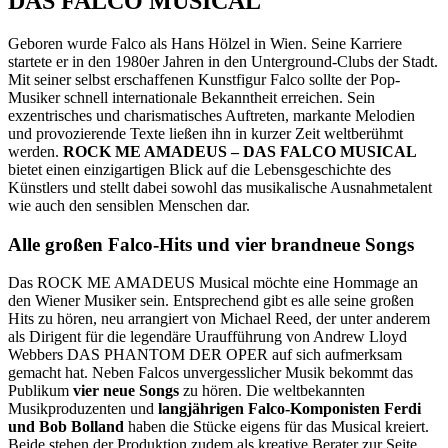
DAS FALCO MUSICAL
Geboren wurde Falco als Hans Hölzel in Wien. Seine Karriere
startete er in den 1980er Jahren in den Unterground-Clubs der Stadt.
Mit seiner selbst erschaffenen Kunstfigur Falco sollte der Pop-
Musiker schnell internationale Bekanntheit erreichen. Sein
exzentrisches und charismatisches Auftreten, markante Melodien
und provozierende Texte ließen ihn in kurzer Zeit weltberühmt
werden.
ROCK ME AMADEUS – DAS FALCO MUSICAL
bietet einen einzigartigen Blick auf die Lebensgeschichte des
Künstlers und stellt dabei sowohl das musikalische Ausnahmetalent
wie auch den sensiblen Menschen dar.
Alle großen Falco-Hits und vier brandneue Songs
Das ROCK ME AMADEUS Musical möchte eine Hommage an
den Wiener Musiker sein. Entsprechend gibt es alle seine großen
Hits zu hören, neu arrangiert von Michael Reed, der unter anderem
als Dirigent für die legendäre Uraufführung von Andrew Lloyd
Webbers DAS PHANTOM DER OPER auf sich aufmerksam
gemacht hat. Neben Falcos unvergesslicher Musik bekommt das
Publikum
vier neue Songs
zu hören. Die weltbekannten
Musikproduzenten und
langjährigen Falco-Komponisten Ferdi
und Bob Bolland
haben die Stücke eigens für das Musical kreiert.
Beide stehen der Produktion zudem als kreative Berater zur Seite,