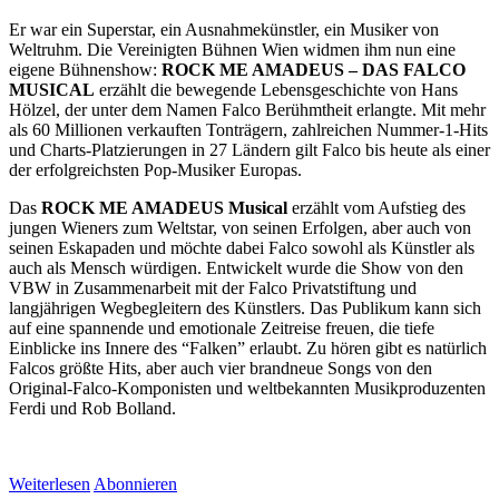
Er war ein Superstar, ein Ausnahmekünstler, ein Musiker von
Weltruhm. Die Vereinigten Bühnen Wien widmen ihm nun eine
eigene Bühnenshow:
ROCK ME AMADEUS – DAS FALCO
MUSICAL
erzählt die bewegende Lebensgeschichte von Hans
Hölzel, der unter dem Namen Falco Berühmtheit erlangte. Mit mehr
als 60 Millionen verkauften Tonträgern, zahlreichen Nummer-1-Hits
und Charts-Platzierungen in 27 Ländern gilt Falco bis heute als einer
der erfolgreichsten Pop-Musiker Europas.
Das
ROCK ME AMADEUS Musical
erzählt vom Aufstieg des
jungen Wieners zum Weltstar, von seinen Erfolgen, aber auch von
seinen Eskapaden und möchte dabei Falco sowohl als Künstler als
auch als Mensch würdigen. Entwickelt wurde die Show von den
VBW in Zusammenarbeit mit der Falco Privatstiftung und
langjährigen Wegbegleitern des Künstlers. Das Publikum kann sich
auf eine spannende und emotionale Zeitreise freuen, die tiefe
Einblicke ins Innere des “Falken” erlaubt. Zu hören gibt es natürlich
Falcos größte Hits, aber auch vier brandneue Songs von den
Original-Falco-Komponisten und weltbekannten Musikproduzenten
Ferdi und Rob Bolland.
Weiterlesen
Abonnieren