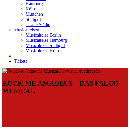
Hamburg
Köln
München
Stuttgart
… alle Städte
Musicalreisen
Musicalreise Berlin
Musicalreise Hamburg
Musicalreise Stuttgart
Musicalreise Köln
Tickets
ROCK ME AMADEUS – DAS FALCO
MUSICAL