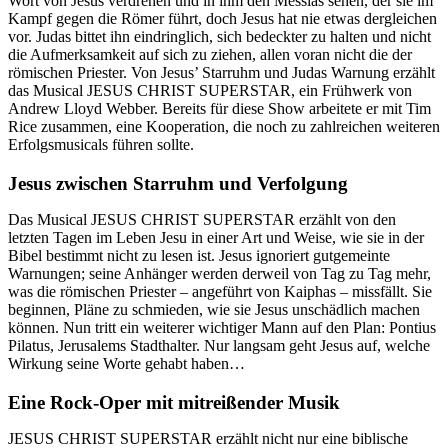
Wort von Jesus verdrehen und in ihm den Messias sehen, der sie im
Kampf gegen die Römer führt, doch Jesus hat nie etwas dergleichen
vor. Judas bittet ihn eindringlich, sich bedeckter zu halten und nicht
die Aufmerksamkeit auf sich zu ziehen, allen voran nicht die der
römischen Priester. Von Jesus’ Starruhm und Judas Warnung erzählt
das Musical JESUS CHRIST SUPERSTAR, ein Frühwerk von
Andrew Lloyd Webber. Bereits für diese Show arbeitete er mit Tim
Rice zusammen, eine Kooperation, die noch zu zahlreichen weiteren
Erfolgsmusicals führen sollte.
Jesus zwischen Starruhm und Verfolgung
Das Musical JESUS CHRIST SUPERSTAR erzählt von den
letzten Tagen im Leben Jesu in einer Art und Weise, wie sie in der
Bibel bestimmt nicht zu lesen ist. Jesus ignoriert gutgemeinte
Warnungen; seine Anhänger werden derweil von Tag zu Tag mehr,
was die römischen Priester – angeführt von Kaiphas – missfällt. Sie
beginnen, Pläne zu schmieden, wie sie Jesus unschädlich machen
können. Nun tritt ein weiterer wichtiger Mann auf den Plan: Pontius
Pilatus, Jerusalems Stadthalter. Nur langsam geht Jesus auf, welche
Wirkung seine Worte gehabt haben…
Eine Rock-Oper mit mitreißender Musik
JESUS CHRIST SUPERSTAR erzählt nicht nur eine biblische