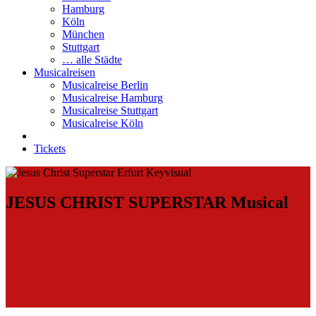
Hamburg
Köln
München
Stuttgart
… alle Städte
Musicalreisen
Musicalreise Berlin
Musicalreise Hamburg
Musicalreise Stuttgart
Musicalreise Köln
Tickets
JESUS CHRIST SUPERSTAR Musical