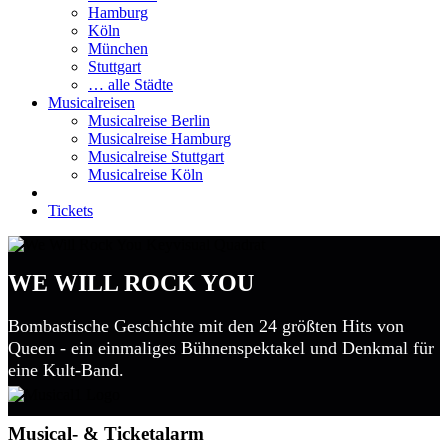
Hamburg
Köln
München
Stuttgart
… alle Städte
Musicalreisen
Musicalreise Berlin
Musicalreise Hamburg
Musicalreise Stuttgart
Musicalreise Köln
Tickets
WE WILL ROCK YOU
Bombastische Geschichte mit den 24 größten Hits von
Queen - ein einmaliges Bühnenspektakel und Denkmal für
eine Kult-Band.
Musical- & Ticketalarm