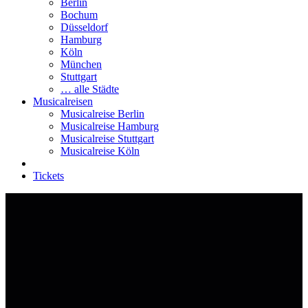
Berlin
Bochum
Düsseldorf
Hamburg
Köln
München
Stuttgart
… alle Städte
Musicalreisen
Musicalreise Berlin
Musicalreise Hamburg
Musicalreise Stuttgart
Musicalreise Köln
Tickets