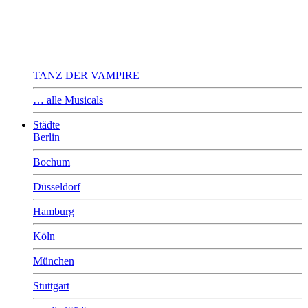
TANZ DER VAMPIRE
… alle Musicals
Städte
Berlin
Bochum
Düsseldorf
Hamburg
Köln
München
Stuttgart