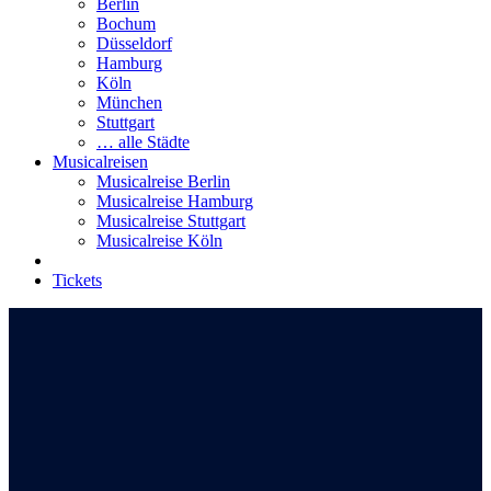
Berlin
Bochum
Düsseldorf
Hamburg
Köln
München
Stuttgart
… alle Städte
Musicalreisen
Musicalreise Berlin
Musicalreise Hamburg
Musicalreise Stuttgart
Musicalreise Köln
Tickets