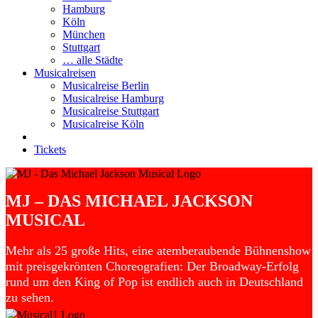
Hamburg
Köln
München
Stuttgart
… alle Städte
Musicalreisen
Musicalreise Berlin
Musicalreise Hamburg
Musicalreise Stuttgart
Musicalreise Köln
Tickets
MJ – DAS MICHAEL JACKSON
MUSICAL
Mehr als 25 große Hits, eine atemberaubende Bühnenshow
mit preisgekrönten Choreografien: Der Broadway-Erfolg
rund um den King of Pop ist endlich auch in Deutschland
zu sehen.