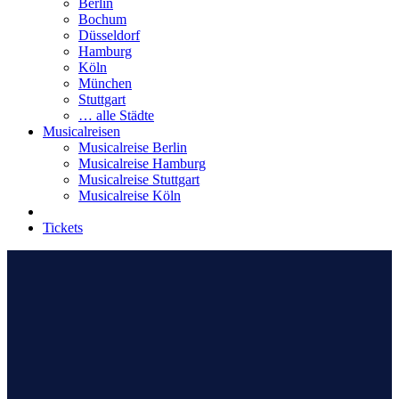
Berlin
Bochum
Düsseldorf
Hamburg
Köln
München
Stuttgart
… alle Städte
Musicalreisen
Musicalreise Berlin
Musicalreise Hamburg
Musicalreise Stuttgart
Musicalreise Köln
Tickets