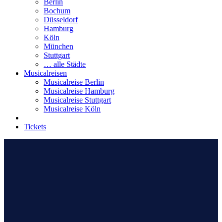
Berlin
Bochum
Düsseldorf
Hamburg
Köln
München
Stuttgart
… alle Städte
Musicalreisen
Musicalreise Berlin
Musicalreise Hamburg
Musicalreise Stuttgart
Musicalreise Köln
Tickets