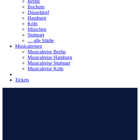
Berlin
Bochum
Düsseldorf
Hamburg
Köln
München
Stuttgart
… alle Städte
Musicalreisen
Musicalreise Berlin
Musicalreise Hamburg
Musicalreise Stuttgart
Musicalreise Köln
Tickets