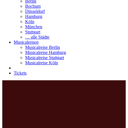
Berlin
Bochum
Düsseldorf
Hamburg
Köln
München
Stuttgart
… alle Städte
Musicalreisen
Musicalreise Berlin
Musicalreise Hamburg
Musicalreise Stuttgart
Musicalreise Köln
Tickets