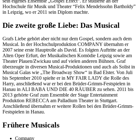
sein eigenes Ensemble „Gospel Effect“. Er studierte an der
Hochschule für Musik und Theater “Felix Mendelssohn Bartholdy”
in Leipzig, wo er 2011 sein Diplom machte.
Die zweite große Liebe: Das Musical
Grafs Liebe gehört aber nicht nur dem Gospel, sondern auch dem
Musical. In der Hochschulproduktion COMPANY übernahm er
2007 seine erste Hauptrolle als David. Es folgten Auftritte an der
Alten Oper Erfurt, der Musikalischen Komödie Leipzig sowie am
Theater Plauen/Zwickau und auf vielen anderen Bühnen. Graf
überzeugte in diversen Musical-Produktionen und auch als Solist in
Musical Galas wie „The Broadway Show“ in Bad Elster. Von Juli
bis September 2010 spielte er in MY FAIR LADY die Rolle des
Harry, anschließend war er bei den Brüder-Grimm-Festspielen in
Hanau in ALI BABA UND DIE 40 RÄUBER zu sehen. 2011 bis
2013 gehörte Graf zum Ensemble der Stage Entertainment
Produktion REBECCA am Palladium Theater in Stuttgart.
Anschließend übernahm er weitere Rollen bei den Brüder-Grimm-
Festspielen in Hanau.
Frühere Musicals
Company