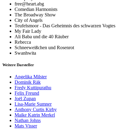
free@heart.abg
Comedian Harmonists
The Broadway Show
City of Angels
Teufelsmoor - Das Geheimnis des schwarzen Vogtes
My Fair Lady
Ali Baba und die 40 Räuber
Rebecca
Schneeweißchen und Rosenrot
Swanhwita
Weitere Darsteller
Angelika Milster
Dominik Räk
Fredy Kuttipurathu
Felix Freund
Joël Zupan
Lisa-Marie Sumner
Anthony Curtis Kirby
Maike Katrin Merkel
Nathan Johns
Mats Visser