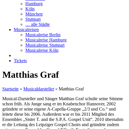
Hamburg
Köln
München
Stuttgart
… alle Städte
Musicalreisen
Musicalreise Berlin
Musicalreise Hamburg
Musicalreise Stuttgart
Musicalreise Köln
Tickets
Matthias Graf
Startseite
»
Musicaldarsteller
»
Matthias Graf
Musical-Darsteller und Sänger Matthias Graf schulte seine Stimme
schon früh. Als Junge sang er im Knabenchor Hannover, 2002
gründete er seine eigene A-Capella-Gruppe „2/3 und Co.“ und
leitete diese bis 2006. Außerdem war er bis 2011 Mitglied des
Ensembles „Sister T. and the S.P.A. Gospel Unit“. 2010 übernahm
er die Leitung des Leipziger Gospel Choirs und gründete zudem