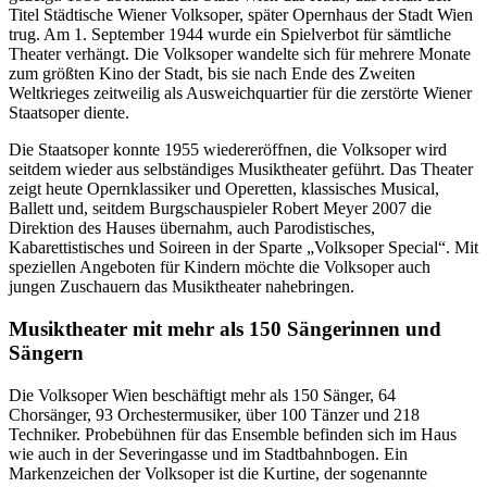
Titel Städtische Wiener Volksoper, später Opernhaus der Stadt Wien
trug. Am 1. September 1944 wurde ein Spielverbot für sämtliche
Theater verhängt. Die Volksoper wandelte sich für mehrere Monate
zum größten Kino der Stadt, bis sie nach Ende des Zweiten
Weltkrieges zeitweilig als Ausweichquartier für die zerstörte Wiener
Staatsoper diente.
Die Staatsoper konnte 1955 wiedereröffnen, die Volksoper wird
seitdem wieder aus selbständiges Musiktheater geführt. Das Theater
zeigt heute Opernklassiker und Operetten, klassisches Musical,
Ballett und, seitdem Burgschauspieler Robert Meyer 2007 die
Direktion des Hauses übernahm, auch Parodistisches,
Kabarettistisches und Soireen in der Sparte „Volksoper Special“. Mit
speziellen Angeboten für Kindern möchte die Volksoper auch
jungen Zuschauern das Musiktheater nahebringen.
Musiktheater mit mehr als 150 Sängerinnen und
Sängern
Die Volksoper Wien beschäftigt mehr als 150 Sänger, 64
Chorsänger, 93 Orchestermusiker, über 100 Tänzer und 218
Techniker. Probebühnen für das Ensemble befinden sich im Haus
wie auch in der Severingasse und im Stadtbahnbogen. Ein
Markenzeichen der Volksoper ist die Kurtine, der sogenannte