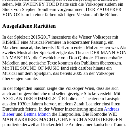
sehen. Mit SWEENEY TODD hatte sich die Volksoper zudem ein
Stück von Stephen Sondheim vorgenommen. DER ZAUBERER
VON OZ kam in einer farbenprächtigen Version auf die Bühne.
Ausgefallene Raritäten
In der Spielzeit 2015/2017 inszenierte die Wiener Volksoper mit
KISMET eine Musical-Premiere in konzertanter Fassung, ein
Märchenmusical, das bereits 1954 zum ersten Mal zu sehen war. Als
zweites Musical der Spielzeit zeigte das Theater DER MANN VON
LA MANCHA, die Geschichte von Don Quixote. Flamencohafte
Melodien und poetische Texte konnten das Publikum überzeugen.
Mit THE SOUND OF MUSIC fand sich darüber hinaus ein
Musical auf dem Spielplan, das bereits 2005 an der Volksoper
überzeugen konnte.
In der folgenden Saison zeigte die Volksoper Wien, dass sie sich
auch auf ungewöhnliche und selten gezeigte Stücke versteht. Mit
AXEL AN DER HIMMELSTÜR holte das Theater ein Lustspiel
aus den 1930er Jahren hervor, mit dem Zarah Leander einst ihren
Durchbruch feierte. In der Wiener Inszenierung spielten
Andreas
Bieber
und
Bettina Mönch
die Hauptrollen. Die Komödie WIE
MAN KARRIERE MACHT, OHNE SICH ANZUSTRENGEN
parodierte derweil auf locker-leichte Art den amerikanischen Traum.