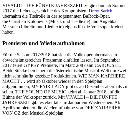
VIVALDI – DIE FÜNFTE JAHRESZEIT zeigte dann ab Sommer
2017 die Lebensgeschichte des Komponisten.
Drew Sarich
übernahm die Titelrolle in der sogenannten BaRock-Oper,
die Christian Kolonevits (Musik und Liedtexte) und Angelika
Messner (Libretto und Liedtexte) eigens für die Volksoper kreiert
haben.
Premieren und Wiederaufnahmen
Für die Saison 2017/2018 hat sich die Volksoper abermals ein
abwechslungsreiches Programm einfallen lassen. Im September
2017 feiert GYPSY Premiere, im März 208 dann CAROUSEL.
Beide Stücke bereichern die österreichische Musical-Welt um zwei
nicht sehr häufig gezeigte Produktionen. WIE MAN KARRIERE
MACHT,… wird ab Oktober wieder in den Spielplan
aufgenommen, MY FAIR LADY gibt es ab Dezember abermals zu
sehen. THE SOUND OF MUSIC kehrt ab Januar 2018 auf die
Bühne der Volksoper zurück. Mit VIVALDI – DIE FÜNFTE
JAHRESZEIT gibt es ebenfalls im Januar ein Wiedersehen. Ab
April komplettiert die Wiederaufnahme von DER ZAUBERER
VON OZ den Musical-Spielplan.