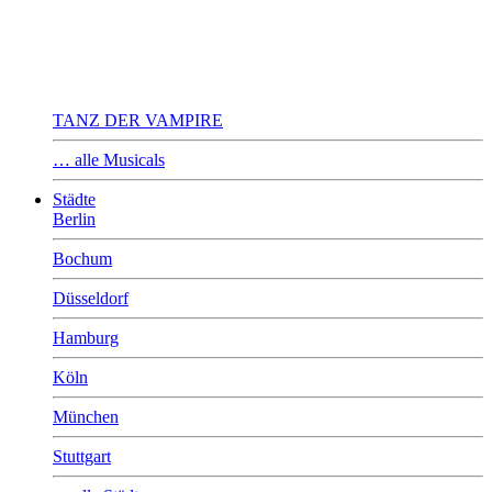
TANZ DER VAMPIRE
… alle Musicals
Städte
Berlin
Bochum
Düsseldorf
Hamburg
Köln
München
Stuttgart