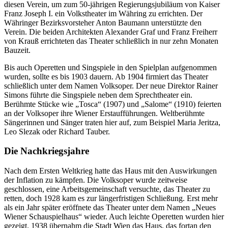
diesen Verein, um zum 50-jährigen Regierungsjubiläum von Kaiser
Franz Joseph I. ein Volkstheater im Währing zu errichten. Der
Währinger Bezirksvorsteher Anton Baumann unterstützte den
Verein. Die beiden Architekten Alexander Graf und Franz Freiherr
von Krauß errichteten das Theater schließlich in nur zehn Monaten
Bauzeit.
Bis auch Operetten und Singspiele in den Spielplan aufgenommen
wurden, sollte es bis 1903 dauern. Ab 1904 firmiert das Theater
schließlich unter dem Namen Volksoper. Der neue Direktor Rainer
Simons führte die Singspiele neben dem Sprechtheater ein.
Berühmte Stücke wie „Tosca“ (1907) und „Salome“ (1910) feierten
an der Volksoper ihre Wiener Erstaufführungen. Weltberühmte
Sängerinnen und Sänger traten hier auf, zum Beispiel Maria Jeritza,
Leo Slezak oder Richard Tauber.
Die Nachkriegsjahre
Nach dem Ersten Weltkrieg hatte das Haus mit den Auswirkungen
der Inflation zu kämpfen. Die Volksoper wurde zeitweise
geschlossen, eine Arbeitsgemeinschaft versuchte, das Theater zu
retten, doch 1928 kam es zur längerfristigen Schließung. Erst mehr
als ein Jahr später eröffnete das Theater unter dem Namen „Neues
Wiener Schauspielhaus“ wieder. Auch leichte Operetten wurden hier
gezeigt. 1938 übernahm die Stadt Wien das Haus, das fortan den