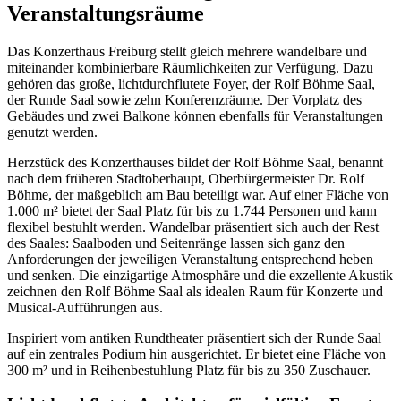
Veranstaltungsräume
Das Konzerthaus Freiburg stellt gleich mehrere wandelbare und
miteinander kombinierbare Räumlichkeiten zur Verfügung. Dazu
gehören das große, lichtdurchflutete Foyer, der Rolf Böhme Saal,
der Runde Saal sowie zehn Konferenzräume. Der Vorplatz des
Gebäudes und zwei Balkone können ebenfalls für Veranstaltungen
genutzt werden.
Herzstück des Konzerthauses bildet der Rolf Böhme Saal, benannt
nach dem früheren Stadtoberhaupt, Oberbürgermeister Dr. Rolf
Böhme, der maßgeblich am Bau beteiligt war. Auf einer Fläche von
1.000 m² bietet der Saal Platz für bis zu 1.744 Personen und kann
flexibel bestuhlt werden. Wandelbar präsentiert sich auch der Rest
des Saales: Saalboden und Seitenränge lassen sich ganz den
Anforderungen der jeweiligen Veranstaltung entsprechend heben
und senken. Die einzigartige Atmosphäre und die exzellente Akustik
zeichnen den Rolf Böhme Saal als idealen Raum für Konzerte und
Musical-Aufführungen aus.
Inspiriert vom antiken Rundtheater präsentiert sich der Runde Saal
auf ein zentrales Podium hin ausgerichtet. Er bietet eine Fläche von
300 m² und in Reihenbestuhlung Platz für bis zu 350 Zuschauer.