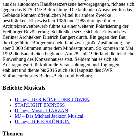
aus der autonomen Hausbesetzerszene hervorgegangen, richtete sich
gegen das KTS. Die Befürchtung: Die laufenden Ausgaben für das
Gebäude könnten öffentlichen Mittel für andere Zwecke
beschränken. Ein zwischen 1986 und 1988 durchgeführter
Architektenwettbewerb führte zu einer weiteren Polarisierung der
Freiburger Bevölkerung. Schließlich setzte sich der Entwurf des
Berliner Architekten Dietrich Bangert durch. Ein gegen den Bau
durchgeführter Bürgerentscheid fand zwar große Zustimmung, lag
aber 3.000 Stimmen unter dem Mindestquorum. So konnten im Mai
1992 die Bauarbeiten beginnen. Am 28. Juli 1996 fand die feierliche
Einweihung des Konzerthauses statt. Seitdem hat es sich als
Austragungsort für kulturelle Veranstaltungen und Tagungen
etabliert und diente bis 2016 auch als Hauptsitz des SWR
Sinfonieorchesters Baden-Baden und Freiburg.
Beliebte Musicals
Disneys DER KÖNIG DER LÖWEN
STARLIGHT EXPRESS
Disneys Musical TARZAN
MJ – Das Michael Jackson Musical
Disneys DIE EISKÖNIGIN
Themen