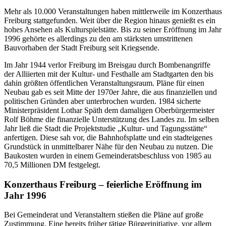
Mehr als 10.000 Veranstaltungen haben mittlerweile im Konzerthaus
Freiburg stattgefunden. Weit über die Region hinaus genießt es ein
hohes Ansehen als Kulturspielstätte. Bis zu seiner Eröffnung im Jahr
1996 gehörte es allerdings zu den am stärksten umstrittenen
Bauvorhaben der Stadt Freiburg seit Kriegsende.
Im Jahr 1944 verlor Freiburg im Breisgau durch Bombenangriffe
der Alliierten mit der Kultur- und Festhalle am Stadtgarten den bis
dahin größten öffentlichen Veranstaltungsraum. Pläne für einen
Neubau gab es seit Mitte der 1970er Jahre, die aus finanziellen und
politischen Gründen aber unterbrochen wurden. 1984 sicherte
Ministerpräsident Lothar Späth dem damaligen Oberbürgermeister
Rolf Böhme die finanzielle Unterstützung des Landes zu. Im selben
Jahr ließ die Stadt die Projektstudie „Kultur- und Tagungsstätte“
anfertigen. Diese sah vor, die Bahnhofsplatte und ein stadteigenes
Grundstück in unmittelbarer Nähe für den Neubau zu nutzen. Die
Baukosten wurden in einem Gemeinderatsbeschluss von 1985 au
70,5 Millionen DM festgelegt.
Konzerthaus Freiburg – feierliche Eröffnung im
Jahr 1996
Bei Gemeinderat und Veranstaltern stießen die Pläne auf große
Zustimmung. Eine bereits früher tätige Bürgerinitiative, vor allem