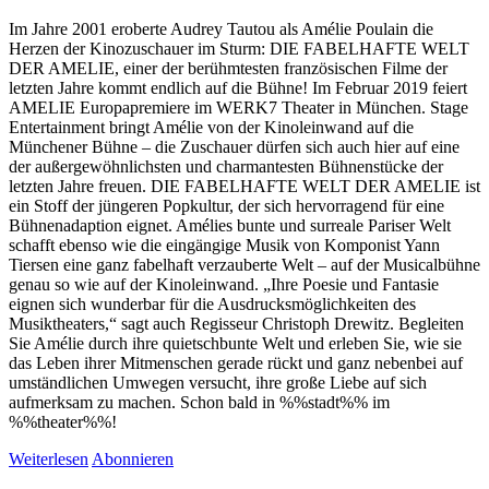
Im Jahre 2001 eroberte Audrey Tautou als Amélie Poulain die
Herzen der Kinozuschauer im Sturm: DIE FABELHAFTE WELT
DER AMELIE, einer der berühmtesten französischen Filme der
letzten Jahre kommt endlich auf die Bühne! Im Februar 2019 feiert
AMELIE Europapremiere im WERK7 Theater in München. Stage
Entertainment bringt Amélie von der Kinoleinwand auf die
Münchener Bühne – die Zuschauer dürfen sich auch hier auf eine
der außergewöhnlichsten und charmantesten Bühnenstücke der
letzten Jahre freuen. DIE FABELHAFTE WELT DER AMELIE ist
ein Stoff der jüngeren Popkultur, der sich hervorragend für eine
Bühnenadaption eignet. Amélies bunte und surreale Pariser Welt
schafft ebenso wie die eingängige Musik von Komponist Yann
Tiersen eine ganz fabelhaft verzauberte Welt – auf der Musicalbühne
genau so wie auf der Kinoleinwand. „Ihre Poesie und Fantasie
eignen sich wunderbar für die Ausdrucksmöglichkeiten des
Musiktheaters,“ sagt auch Regisseur
Christoph Drewitz. Begleiten
Sie Amélie durch ihre quietschbunte Welt und erleben Sie, wie sie
das Leben ihrer Mitmenschen gerade rückt und ganz nebenbei auf
umständlichen Umwegen versucht, ihre große Liebe auf sich
aufmerksam zu machen. Schon bald in %%stadt%% im
%%theater%%!
Weiterlesen
Abonnieren