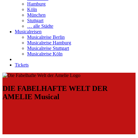
Hamburg
Köln
München
Stuttgart
… alle Städte
Musicalreisen
Musicalreise Berlin
Musicalreise Hamburg
Musicalreise Stuttgart
Musicalreise Köln
Tickets
DIE FABELHAFTE WELT DER
AMELIE Musical