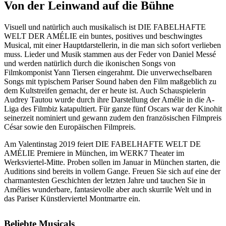
Von der Leinwand auf die Bühne
Visuell und natürlich auch musikalisch ist DIE FABELHAFTE
WELT DER AMÉLIE ein buntes, positives und beschwingtes
Musical, mit einer Hauptdarstellerin, in die man sich sofort verlieben
muss. Lieder und Musik stammen aus der Feder von Daniel Messé
und werden natürlich durch die ikonischen Songs von
Filmkomponist Yann Tiersen eingerahmt. Die unverwechselbaren
Songs mit typischem Pariser Sound haben den Film maßgeblich zu
dem Kultstreifen gemacht, der er heute ist. Auch Schauspielerin
Audrey Tautou wurde durch ihre Darstellung der Amélie in die A-
Liga des Filmbiz katapultiert. Für ganze fünf Oscars war der Kinohit
seinerzeit nominiert und gewann zudem den französischen Filmpreis
César sowie den Europäischen Filmpreis.
Am Valentinstag 2019 feiert DIE FABELHAFTE WELT DE
AMÉLIE Premiere in München, im WERK7 Theater im
Werksviertel-Mitte. Proben sollen im Januar in München starten, die
Auditions sind bereits in vollem Gange. Freuen Sie sich auf eine der
charmantesten Geschichten der letzten Jahre und tauchen Sie in
Amélies wunderbare, fantasievolle aber auch skurrile Welt und in
das Pariser Künstlerviertel Montmartre ein.
Beliebte Musicals