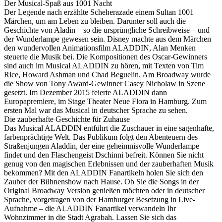
Der Musical-Spaß aus 1001 Nacht
Der Legende nach erzählte Scheherazade einem Sultan 1001
Märchen, um am Leben zu bleiben. Darunter soll auch die
Geschichte von Aladin – so die ursprüngliche Schreibweise – und
der Wunderlampe gewesen sein. Disney machte aus dem Märchen
den wundervollen Animationsfilm ALADDIN, Alan Menken
steuerte die Musik bei. Die Kompositionen des Oscar-Gewinners
sind auch im Musical ALADDIN zu hören, mit Texten von Tim
Rice, Howard Ashman und Chad Beguelin. Am Broadway wurde
die Show von Tony Award-Gewinner Casey Nicholaw in Szene
gesetzt. Im Dezember 2015 feierte ALADDIN dann
Europapremiere, im Stage Theater Neue Flora in Hamburg. Zum
ersten Mal war das Musical in deutscher Sprache zu sehen.
Die zauberhafte Geschichte für Zuhause
Das Musical ALADDIN entführt die Zuschauer in eine sagenhafte,
farbenprächtige Welt. Das Publikum folgt den Abenteuern des
Straßenjungen Aladdin, der eine geheimnisvolle Wunderlampe
findet und den Flaschengeist Dschinni befreit. Können Sie nicht
genug von den magischen Erlebnissen und der zauberhaften Musik
bekommen? Mit den ALADDIN Fanartikeln holen Sie sich den
Zauber der Bühnenshow nach Hause. Ob Sie die Songs in der
Original Broadway Version genießen möchten oder in deutscher
Sprache, vorgetragen von der Hamburger Besetzung in Live-
Aufnahme – die ALADDIN Fanartikel verwandeln Ihr
Wohnzimmer in die Stadt Agrabah. Lassen Sie sich das