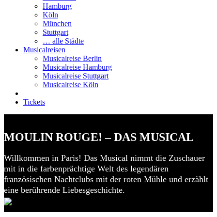
Hamburg
Köln
München
Stuttgart
… alle Städte
Musicalreisen
Musicalreise Berlin
Musicalreise Hamburg
Musicalreise Stuttgart
Musicalreise Köln
Tickets
MOULIN ROUGE! – DAS MUSICAL
Willkommen in Paris! Das Musical nimmt die Zuschauer
mit in die farbenprächtige Welt des legendären
französischen Nachtclubs mit der roten Mühle und erzählt
eine berührende Liebesgeschichte.