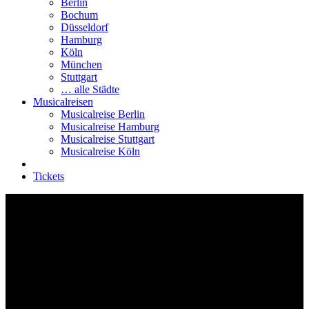
Berlin
Bochum
Düsseldorf
Hamburg
Köln
München
Stuttgart
… alle Städte
Musicalreisen
Musicalreise Berlin
Musicalreise Hamburg
Musicalreise Stuttgart
Musicalreise Köln
Tickets