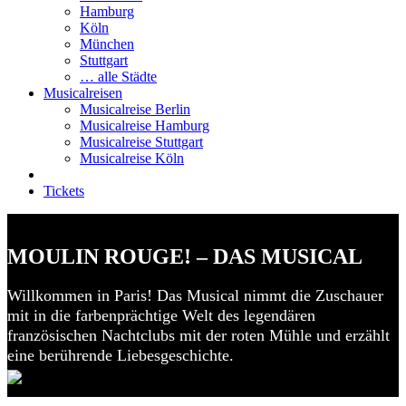
Hamburg
Köln
München
Stuttgart
… alle Städte
Musicalreisen
Musicalreise Berlin
Musicalreise Hamburg
Musicalreise Stuttgart
Musicalreise Köln
Tickets
MOULIN ROUGE! – DAS MUSICAL
Willkommen in Paris! Das Musical nimmt die Zuschauer
mit in die farbenprächtige Welt des legendären
französischen Nachtclubs mit der roten Mühle und erzählt
eine berührende Liebesgeschichte.