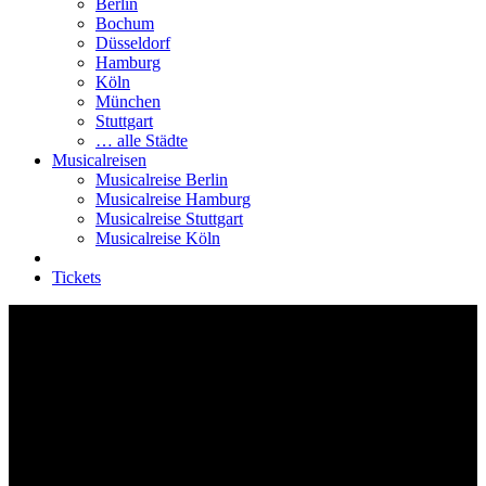
Berlin
Bochum
Düsseldorf
Hamburg
Köln
München
Stuttgart
… alle Städte
Musicalreisen
Musicalreise Berlin
Musicalreise Hamburg
Musicalreise Stuttgart
Musicalreise Köln
Tickets