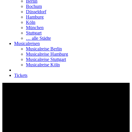
Berlin
Bochum
Düsseldorf
Hamburg
Köln
München
Stuttgart
… alle Städte
Musicalreisen
Musicalreise Berlin
Musicalreise Hamburg
Musicalreise Stuttgart
Musicalreise Köln
Tickets