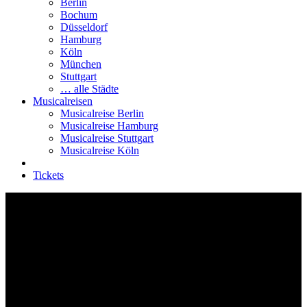
Berlin
Bochum
Düsseldorf
Hamburg
Köln
München
Stuttgart
… alle Städte
Musicalreisen
Musicalreise Berlin
Musicalreise Hamburg
Musicalreise Stuttgart
Musicalreise Köln
Tickets