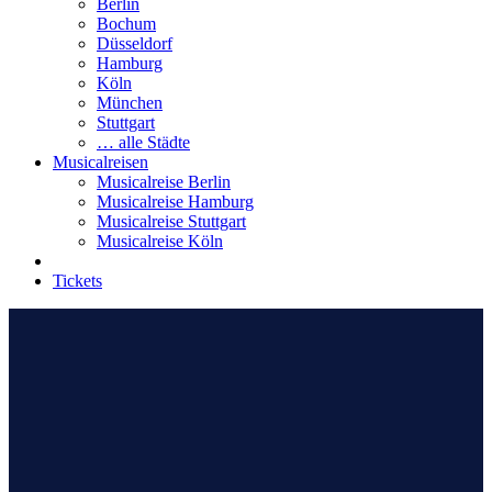
Berlin
Bochum
Düsseldorf
Hamburg
Köln
München
Stuttgart
… alle Städte
Musicalreisen
Musicalreise Berlin
Musicalreise Hamburg
Musicalreise Stuttgart
Musicalreise Köln
Tickets