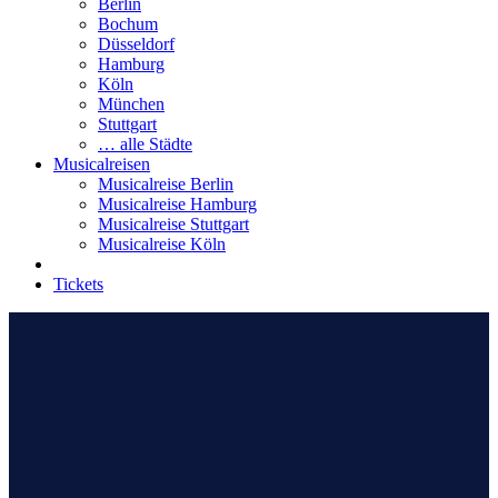
Berlin
Bochum
Düsseldorf
Hamburg
Köln
München
Stuttgart
… alle Städte
Musicalreisen
Musicalreise Berlin
Musicalreise Hamburg
Musicalreise Stuttgart
Musicalreise Köln
Tickets