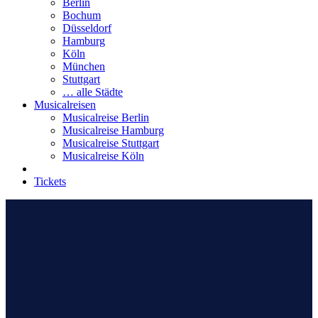
Berlin
Bochum
Düsseldorf
Hamburg
Köln
München
Stuttgart
… alle Städte
Musicalreisen
Musicalreise Berlin
Musicalreise Hamburg
Musicalreise Stuttgart
Musicalreise Köln
Tickets