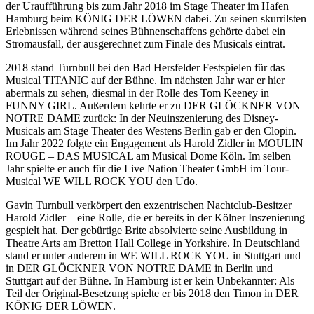
der Uraufführung bis zum Jahr 2018 im Stage Theater im Hafen
Hamburg beim KÖNIG DER LÖWEN dabei. Zu seinen skurrilsten
Erlebnissen während seines Bühnenschaffens gehörte dabei ein
Stromausfall, der ausgerechnet zum Finale des Musicals eintrat.
2018 stand Turnbull bei den Bad Hersfelder Festspielen für das
Musical TITANIC auf der Bühne. Im nächsten Jahr war er hier
abermals zu sehen, diesmal in der Rolle des Tom Keeney in
FUNNY GIRL. Außerdem kehrte er zu DER GLÖCKNER VON
NOTRE DAME zurück: In der Neuinszenierung des Disney-
Musicals am Stage Theater des Westens Berlin gab er den Clopin.
Im Jahr 2022 folgte ein Engagement als Harold Zidler in MOULIN
ROUGE – DAS MUSICAL am Musical Dome Köln. Im selben
Jahr spielte er auch für die Live Nation Theater GmbH im Tour-
Musical WE WILL ROCK YOU den Udo.
Gavin Turnbull verkörpert den exzentrischen Nachtclub-Besitzer
Harold Zidler – eine Rolle, die er bereits in der Kölner Inszenierung
gespielt hat. Der gebürtige Brite absolvierte seine Ausbildung in
Theatre Arts am Bretton Hall College in Yorkshire. In Deutschland
stand er unter anderem in WE WILL ROCK YOU in Stuttgart und
in DER GLÖCKNER VON NOTRE DAME in Berlin und
Stuttgart auf der Bühne. In Hamburg ist er kein Unbekannter: Als
Teil der Original-Besetzung spielte er bis 2018 den Timon in DER
KÖNIG DER LÖWEN.