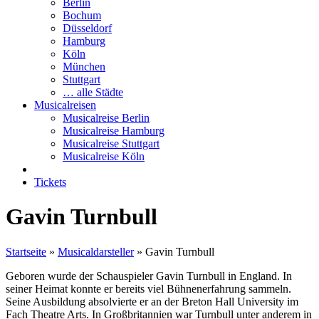
Berlin
Bochum
Düsseldorf
Hamburg
Köln
München
Stuttgart
… alle Städte
Musicalreisen
Musicalreise Berlin
Musicalreise Hamburg
Musicalreise Stuttgart
Musicalreise Köln
Tickets
Gavin Turnbull
Startseite
»
Musicaldarsteller
»
Gavin Turnbull
Geboren wurde der Schauspieler Gavin Turnbull in England. In
seiner Heimat konnte er bereits viel Bühnenerfahrung sammeln.
Seine Ausbildung absolvierte er an der Breton Hall University im
Fach Theatre Arts. In Großbritannien war Turnbull unter anderem in