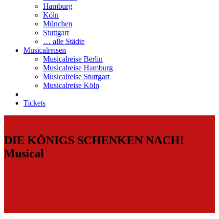
Hamburg
Köln
München
Stuttgart
… alle Städte
Musicalreisen
Musicalreise Berlin
Musicalreise Hamburg
Musicalreise Stuttgart
Musicalreise Köln
Tickets
DIE KÖNIGS SCHENKEN NACH!
Musical