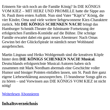
Erinnern Sie sich noch an die Familie König? In DIE KÖNIGS
VOM KIEZ – MIT HERZ UND PROMILLE hatte die Sippe aus
St. Pauli ihren ersten Auftritt. Nun sind Vater “Käpt’n” König, die
vier Kinder, Oma und viele weitere liebgewonnene Kiez-Charaktere
zurück. Mit
DIE KÖNIGS SCHENKEN NACH!
bringt das
Hamburger Schmidt-Theater die fulminante Fortsetzung der
erfolgreichen Familien-Komödie auf die Bühne. Die schräge
Familie erwartet dabei ein ganz neues Abenteuer: Nach Omas
Gewinn bei der GlücksSpirale ist nämlich neuer Wohlstand
ausgebrochen.
Martin Lingnau und Heiko Wohlgemuth sind die kreativen Köpfe
hinter dem
DIE KÖNIGS SCHENKEN NACH! Musical
.
Deutschlands erfolgsreichste Musical-Autoren haben sich
zusammen mit Mark Needham abermals eine Geschichte voller
Humor und bissiger Pointen einfallen lassen, um St. Pauli ihre ganz
eigene Liebeserklärung auszusprechen. 15 brandneue Songs gibt es
zu hören – und Vorwissen aus DIE KÖNIGS VOM KIEZ ist nicht
nötig!
Weiterlesen
Abonnieren
Inhaltsverzeichnis