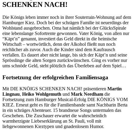
SCHENKEN NACH!
Die Königs leben immer noch in ihrer Souterrain-Wohnung auf dem
Hamburger Kiez. Doch bei der schrägen Familie ist neuerdings der
Wohlstand ausgebrochen. Oma hat nämlich bei der GlücksSpirale
eine lebenslange Sofortrente gewonnen. Vater König, von allen nur
“Käpt’n” genannt, investiert das Geld direkt in die heimische
Wirtschaft – wortwörtlich, denn der Alkohol fließt nun noch
reichlicher als zuvor. Auch die Kinder sind dem Kaufrausch
verfallen. Es dauert aber nicht lange, bis sich der Käpt’n und seine
Sprösslinge die alten Sorgen zurückwünschen. Ging es vorher nur
ums schnöde Geld, steht plötzlich das Überleben auf dem Spiel…
Fortsetzung der erfolgreichen Familiensaga
Mit DIE KNÖIGS SCHENKEN NACH! präsentieren
Martin
Lingnau
,
Heiko Wohlgemuth
und
Mark Needham
die
Fortsetzung zum Hamburger Musical-Erfolg DIE KÖNIGS VOM
KIEZ. Erneut geht es für die Familienbande samt Nachbarin Berta
in ein schräges Abenteuer. 15 brandneue Songs untermalen das
Geschehen. Die Zuschauer erwartet die wahrscheinlich
warmherzigste Liebeserklärung an St. Pauli, voll mit
liebgewonnenen Kieztypen und gnadenlosem Humor.