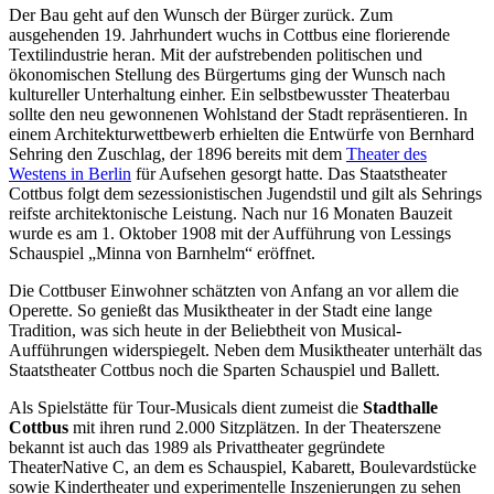
Der Bau geht auf den Wunsch der Bürger zurück. Zum
ausgehenden 19. Jahrhundert wuchs in Cottbus eine florierende
Textilindustrie heran. Mit der aufstrebenden politischen und
ökonomischen Stellung des Bürgertums ging der Wunsch nach
kultureller Unterhaltung einher. Ein selbstbewusster Theaterbau
sollte den neu gewonnenen Wohlstand der Stadt repräsentieren. In
einem Architekturwettbewerb erhielten die Entwürfe von Bernhard
Sehring den Zuschlag, der 1896 bereits mit dem
Theater des
Westens in Berlin
für Aufsehen gesorgt hatte. Das Staatstheater
Cottbus folgt dem sezessionistischen Jugendstil und gilt als Sehrings
reifste architektonische Leistung. Nach nur 16 Monaten Bauzeit
wurde es am 1. Oktober 1908 mit der Aufführung von Lessings
Schauspiel „Minna von Barnhelm“ eröffnet.
Die Cottbuser Einwohner schätzten von Anfang an vor allem die
Operette. So genießt das Musiktheater in der Stadt eine lange
Tradition, was sich heute in der Beliebtheit von Musical-
Aufführungen widerspiegelt. Neben dem Musiktheater unterhält das
Staatstheater Cottbus noch die Sparten Schauspiel und Ballett.
Als Spielstätte für Tour-Musicals dient zumeist die
Stadthalle
Cottbus
mit ihren rund 2.000 Sitzplätzen. In der Theaterszene
bekannt ist auch das 1989 als Privattheater gegründete
TheaterNative C, an dem es Schauspiel, Kabarett, Boulevardstücke
sowie Kindertheater und experimentelle Inszenierungen zu sehen