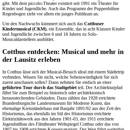
gibt. Mit dem piccolo-Theater existiert seit 1991 ein Theater für
Kinder und Jugendliche. Auch das Programm der Puppenbühne
Regenbogen zieht vor allem ein junges Publikum an.
Um den Nachwuchs kümmert sich auch das
Cottbuser
Kindermusical (CKM)
, ein Ensemble, das in acht Klassen Kinder
und Jugendliche zwischen 6 und 18 Jahren zu Solo-
Musicaldarstellern ausbildet.
Cottbus entdecken: Musical und mehr in
der Lausitz erleben
In Cottbus lässt sich der Musical-Besuch ideal mit einem Städtetrip
verbinden. Wissen Sie nicht, welche Sehenswürdigkeit Sie sich
zuerst anschauen sollen? Dann nehmen Sie einfach an einer
geführten Tour durch das Stadtgebiet
teil. Der Architekturpfad
führt Sie zum Beispiel zu historisch oder architektonisch
herausstechenden Gebäuden. Dazu zählen das 1928 errichtete
Brandenburgische Landesmuseum für Moderne Kunst, das
ehemalige Kreisständehaus mit Baujahr 1891/92 aus der Zeit des
Historismus, das ebenfalls im Stil des Historismus errichtete
Elektrizitätswerk aus den Jahren 1901-03, der 1911 errichtete
Jugendstilbau des Filmtheater Weltspiegel Cottbus oder das von
1907 bis 1908 errichtete Konservatorium. Der Weg führt weiterhin