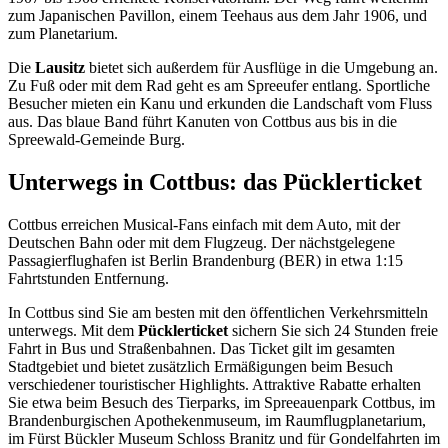
zum Japanischen Pavillon, einem Teehaus aus dem Jahr 1906, und
zum Planetarium.
Die
Lausitz
bietet sich außerdem für Ausflüge in die Umgebung an.
Zu Fuß oder mit dem Rad geht es am Spreeufer entlang. Sportliche
Besucher mieten ein Kanu und erkunden die Landschaft vom Fluss
aus. Das blaue Band führt Kanuten von Cottbus aus bis in die
Spreewald-Gemeinde Burg.
Unterwegs in Cottbus: das Pücklerticket
Cottbus erreichen Musical-Fans einfach mit dem Auto, mit der
Deutschen Bahn oder mit dem Flugzeug. Der nächstgelegene
Passagierflughafen ist Berlin Brandenburg (BER) in etwa 1:15
Fahrtstunden Entfernung.
In Cottbus sind Sie am besten mit den öffentlichen Verkehrsmitteln
unterwegs. Mit dem
Pücklerticket
sichern Sie sich 24 Stunden freie
Fahrt in Bus und Straßenbahnen. Das Ticket gilt im gesamten
Stadtgebiet und bietet zusätzlich Ermäßigungen beim Besuch
verschiedener touristischer Highlights. Attraktive Rabatte erhalten
Sie etwa beim Besuch des Tierparks, im Spreeauenpark Cottbus, im
Brandenburgischen Apothekenmuseum, im Raumflugplanetarium,
im Fürst Bückler Museum Schloss Branitz und für Gondelfahrten im