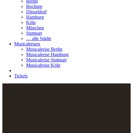
Berlin
Bochum
Düsseldorf
Hamburg
Köln
München
Stuttgart
… alle Städte
Musicalreisen
Musicalreise Berlin
Musicalreise Hamburg
Musicalreise Stuttgart
Musicalreise Köln
Tickets