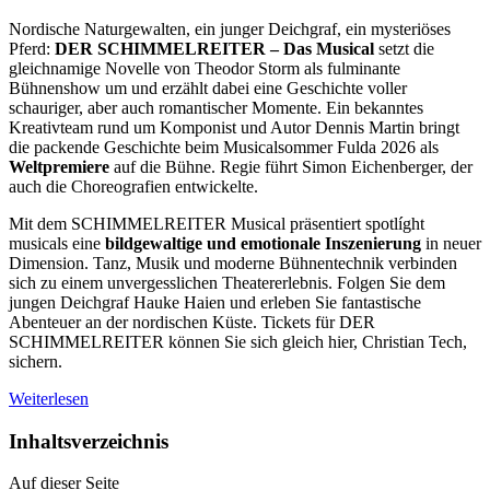
Nordische Naturgewalten, ein junger Deichgraf, ein mysteriöses
Pferd:
DER SCHIMMELREITER – Das Musical
setzt die
gleichnamige Novelle von Theodor Storm als fulminante
Bühnenshow um und erzählt dabei eine Geschichte voller
schauriger, aber auch romantischer Momente. Ein bekanntes
Kreativteam rund um Komponist und Autor Dennis Martin bringt
die packende Geschichte beim Musicalsommer Fulda 2026 als
Weltpremiere
auf die Bühne. Regie führt Simon Eichenberger, der
auch die Choreografien entwickelte.
Mit dem SCHIMMELREITER Musical präsentiert spotlíght
musicals eine
bildgewaltige und emotionale Inszenierung
in neuer
Dimension. Tanz, Musik und moderne Bühnentechnik verbinden
sich zu einem unvergesslichen Theatererlebnis. Folgen Sie dem
jungen Deichgraf Hauke Haien und erleben Sie fantastische
Abenteuer an der nordischen Küste. Tickets für DER
SCHIMMELREITER können Sie sich gleich hier, Christian Tech,
sichern.
Weiterlesen
Inhaltsverzeichnis
Auf dieser Seite