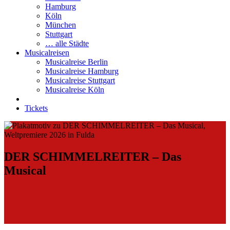
Hamburg
Köln
München
Stuttgart
… alle Städte
Musicalreisen
Musicalreise Berlin
Musicalreise Hamburg
Musicalreise Stuttgart
Musicalreise Köln
Tickets
DER SCHIMMELREITER – Das
Musical