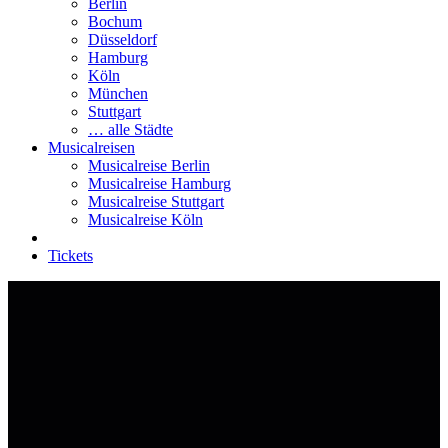
Berlin
Bochum
Düsseldorf
Hamburg
Köln
München
Stuttgart
… alle Städte
Musicalreisen
Musicalreise Berlin
Musicalreise Hamburg
Musicalreise Stuttgart
Musicalreise Köln
Tickets