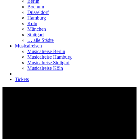
Berlin
Bochum
Düsseldorf
Hamburg
Köln
München
Stuttgart
… alle Städte
Musicalreisen
Musicalreise Berlin
Musicalreise Hamburg
Musicalreise Stuttgart
Musicalreise Köln
Tickets