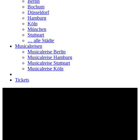
Berlin
Bochum
Düsseldorf
Hamburg
Köln
München
Stuttgart
… alle Städte
Musicalreisen
Musicalreise Berlin
Musicalreise Hamburg
Musicalreise Stuttgart
Musicalreise Köln
Tickets