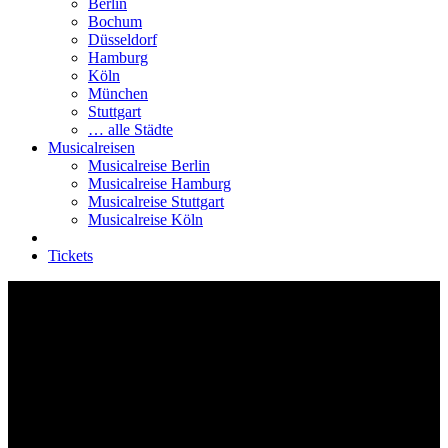
Berlin
Bochum
Düsseldorf
Hamburg
Köln
München
Stuttgart
… alle Städte
Musicalreisen
Musicalreise Berlin
Musicalreise Hamburg
Musicalreise Stuttgart
Musicalreise Köln
Tickets