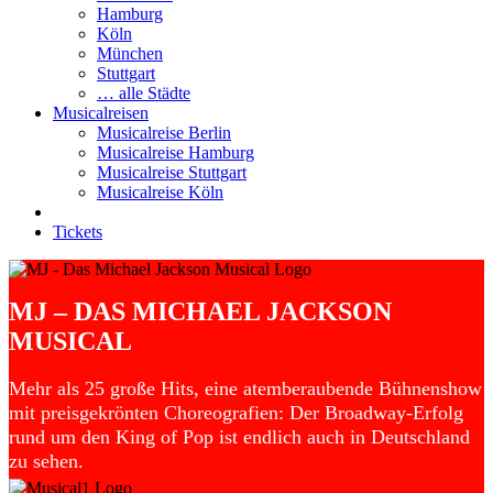
Hamburg
Köln
München
Stuttgart
… alle Städte
Musicalreisen
Musicalreise Berlin
Musicalreise Hamburg
Musicalreise Stuttgart
Musicalreise Köln
Tickets
MJ – DAS MICHAEL JACKSON
MUSICAL
Mehr als 25 große Hits, eine atemberaubende Bühnenshow
mit preisgekrönten Choreografien: Der Broadway-Erfolg
rund um den King of Pop ist endlich auch in Deutschland
zu sehen.