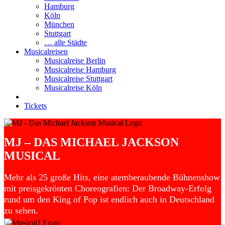
Hamburg
Köln
München
Stuttgart
… alle Städte
Musicalreisen
Musicalreise Berlin
Musicalreise Hamburg
Musicalreise Stuttgart
Musicalreise Köln
Tickets
MJ – DAS MICHAEL JACKSON
MUSICAL
Mehr als 25 große Hits, eine atemberaubende Bühnenshow
mit preisgekrönten Choreografien: Der Broadway-Erfolg
rund um den King of Pop ist endlich auch in Deutschland
zu sehen.