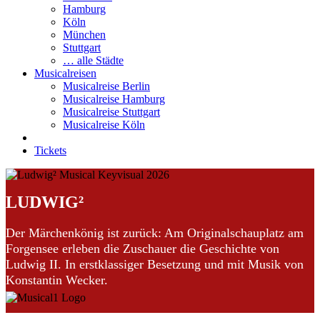
Hamburg
Köln
München
Stuttgart
… alle Städte
Musicalreisen
Musicalreise Berlin
Musicalreise Hamburg
Musicalreise Stuttgart
Musicalreise Köln
Tickets
LUDWIG²
Der Märchenkönig ist zurück: Am Originalschauplatz am
Forgensee erleben die Zuschauer die Geschichte von
Ludwig II. In erstklassiger Besetzung und mit Musik von
Konstantin Wecker.