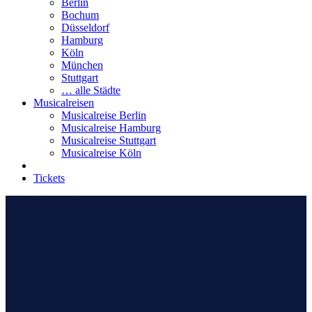
Berlin
Bochum
Düsseldorf
Hamburg
Köln
München
Stuttgart
… alle Städte
Musicalreisen
Musicalreise Berlin
Musicalreise Hamburg
Musicalreise Stuttgart
Musicalreise Köln
Tickets