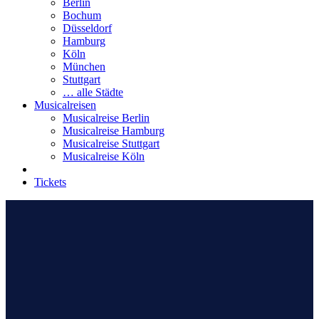
Berlin
Bochum
Düsseldorf
Hamburg
Köln
München
Stuttgart
… alle Städte
Musicalreisen
Musicalreise Berlin
Musicalreise Hamburg
Musicalreise Stuttgart
Musicalreise Köln
Tickets