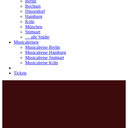
Berlin
Bochum
Düsseldorf
Hamburg
Köln
München
Stuttgart
… alle Städte
Musicalreisen
Musicalreise Berlin
Musicalreise Hamburg
Musicalreise Stuttgart
Musicalreise Köln
Tickets