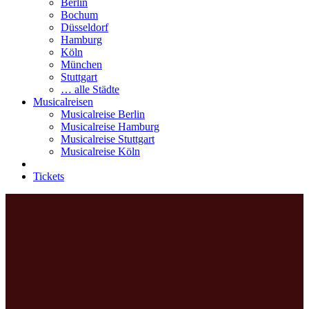
Berlin
Bochum
Düsseldorf
Hamburg
Köln
München
Stuttgart
… alle Städte
Musicalreisen
Musicalreise Berlin
Musicalreise Hamburg
Musicalreise Stuttgart
Musicalreise Köln
Tickets