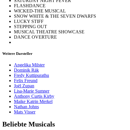
SATURDAY NIGHT FEVER
FLASHDANCE
WICKED-THE MUSICAL
SNOW WHITE & THE SEVEN DWARFS
LUCKY STIFF
STEPPING OUT
MUSICAL THEATRE SHOWCASE
DANCE OVERTURE
Weitere Darsteller
Angelika Milster
Dominik Räk
Fredy Kuttipurathu
Felix Freund
Joël Zupan
Lisa-Marie Sumner
Anthony Curtis Kirby
Maike Katrin Merkel
Nathan Johns
Mats Visser
Beliebte Musicals