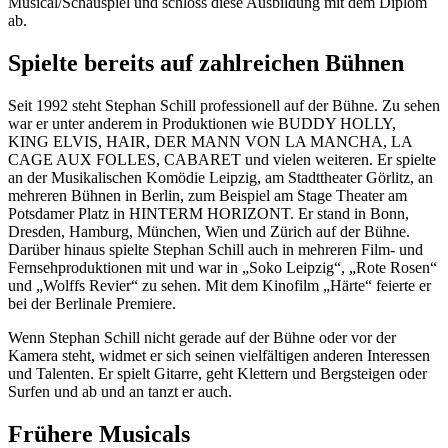
Musical/Schauspiel und schloss diese Ausbildung mit dem Diplom
ab.
Spielte bereits auf zahlreichen Bühnen
Seit 1992 steht Stephan Schill professionell auf der Bühne. Zu sehen
war er unter anderem in Produktionen wie BUDDY HOLLY,
KING ELVIS, HAIR, DER MANN VON LA MANCHA, LA
CAGE AUX FOLLES, CABARET und vielen weiteren. Er spielte
an der Musikalischen Komödie Leipzig, am Stadttheater Görlitz, an
mehreren Bühnen in Berlin, zum Beispiel am Stage Theater am
Potsdamer Platz in HINTERM HORIZONT. Er stand in Bonn,
Dresden, Hamburg, München, Wien und Zürich auf der Bühne.
Darüber hinaus spielte Stephan Schill auch in mehreren Film- und
Fernsehproduktionen mit und war in „Soko Leipzig“, „Rote Rosen“
und „Wolffs Revier“ zu sehen. Mit dem Kinofilm „Härte“ feierte er
bei der Berlinale Premiere.
Wenn Stephan Schill nicht gerade auf der Bühne oder vor der
Kamera steht, widmet er sich seinen vielfältigen anderen Interessen
und Talenten. Er spielt Gitarre, geht Klettern und Bergsteigen oder
Surfen und ab und an tanzt er auch.
Frühere Musicals