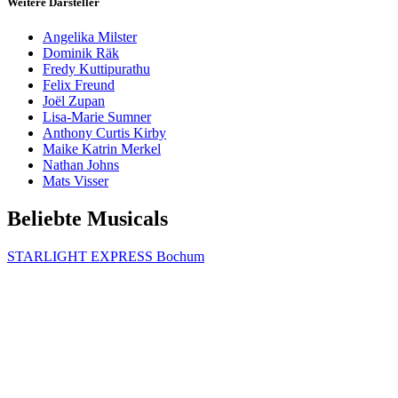
Weitere Darsteller
Angelika Milster
Dominik Räk
Fredy Kuttipurathu
Felix Freund
Joël Zupan
Lisa-Marie Sumner
Anthony Curtis Kirby
Maike Katrin Merkel
Nathan Johns
Mats Visser
Beliebte Musicals
STARLIGHT EXPRESS Bochum