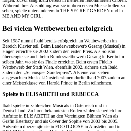
folgen. Zuvor sang Ibald bereits in mehreren renommierten Chören.
Während ihrer Ausbildung war sie in ihren ersten Musicalrollen zu
sehen, spielte unter anderem in THE SECRET GARDEN und in
ME AND MY GIRL.
Bei vielen Wettbewerben erfolgreich
Seit 1987 nimmt Ibald bereits erfolgreich an Wettbewerben im
Bereich Klavier teil. Beim Landeswettbewerb Gesang (Musical) in
Hagen erreichte sie 2002 zudem den ersten Preis. Als Solistin
überzeugte sie auch beim Bundeswettbewerb Gesang in Berlin im
selben Jahr, wo sie das Finale erreichte. Beim ersten Fidelio
Wettbewerb der Stadt Wien, ebenfalls 2002, sicherte sich Ibald
zudem den „Schauspiel-Sonderpreis“. Als eine von sieben
ausgesuchten Musical-Darsteller/innen durfte Ibald 2003 zudem an
einer Meisterklasse von Harold Prince in Berlin teilnehmen.
Spielte in ELISABETH und REBECCA
Ibald spielte in zahlreichen Musicals in Österreich und in
Deutschland. Zu ihren bekanntesten Rollen zählen sicherlich ihre
Auftritte in ELISABETH an den Vereinigten Bühnen Wien als
Gräfin Esterhazy und als Cover der Sophie von 2003 bis 2005.
Außerdem überzeugte sie in FOOTLOOSE in Amstetten und in