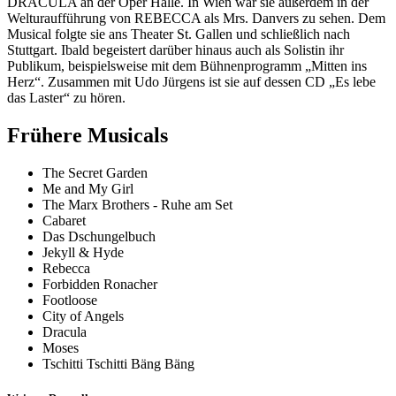
DRACULA an der Oper Halle. In Wien war sie außerdem in der
Welturaufführung von REBECCA als Mrs. Danvers zu sehen. Dem
Musical folgte sie ans Theater St. Gallen und schließlich nach
Stuttgart. Ibald begeistert darüber hinaus auch als Solistin ihr
Publikum, beispielsweise mit dem Bühnenprogramm „Mitten ins
Herz“. Zusammen mit Udo Jürgens ist sie auf dessen CD „Es lebe
das Laster“ zu hören.
Frühere Musicals
The Secret Garden
Me and My Girl
The Marx Brothers - Ruhe am Set
Cabaret
Das Dschungelbuch
Jekyll & Hyde
Rebecca
Forbidden Ronacher
Footloose
City of Angels
Dracula
Moses
Tschitti Tschitti Bäng Bäng