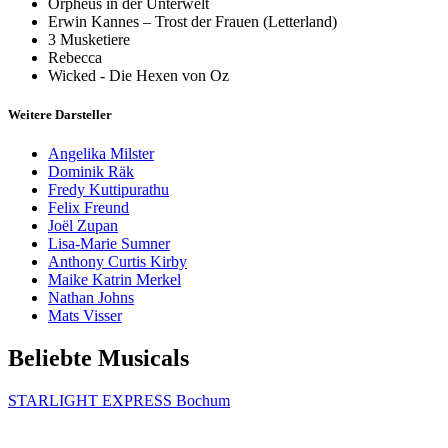
Orpheus in der Unterwelt
Erwin Kannes – Trost der Frauen (Letterland)
3 Musketiere
Rebecca
Wicked - Die Hexen von Oz
Weitere Darsteller
Angelika Milster
Dominik Räk
Fredy Kuttipurathu
Felix Freund
Joël Zupan
Lisa-Marie Sumner
Anthony Curtis Kirby
Maike Katrin Merkel
Nathan Johns
Mats Visser
Beliebte Musicals
STARLIGHT EXPRESS Bochum