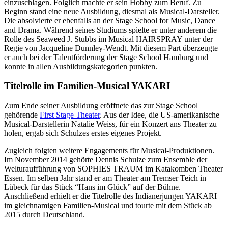
einzuschlagen. Folglich machte er sein Hobby zum Beruf. Zu
Beginn stand eine neue Ausbildung, diesmal als Musical-Darsteller.
Die absolvierte er ebenfalls an der Stage School for Music, Dance
and Drama. Während seines Studiums spielte er unter anderem die
Rolle des Seaweed J. Stubbs im Musical HAIRSPRAY unter der
Regie von Jacqueline Dunnley-Wendt. Mit diesem Part überzeugte
er auch bei der Talentförderung der Stage School Hamburg und
konnte in allen Ausbildungskategorien punkten.
Titelrolle im Familien-Musical YAKARI
Zum Ende seiner Ausbildung eröffnete das zur Stage School
gehörende
First Stage Theater
. Aus der Idee, die US-amerikanische
Musical-Darstellerin Natalie Weiss, für ein Konzert ans Theater zu
holen, ergab sich Schulzes erstes eigenes Projekt.
Zugleich folgten weitere Engagements für Musical-Produktionen.
Im November 2014 gehörte Dennis Schulze zum Ensemble der
Welturaufführung von SOPHIES TRAUM im Katakomben Theater
Essen. Im selben Jahr stand er am Theater am Tremser Teich in
Lübeck für das Stück “Hans im Glück” auf der Bühne.
Anschließend erhielt er die Titelrolle des Indianerjungen YAKARI
im gleichnamigen Familien-Musical und tourte mit dem Stück ab
2015 durch Deutschland.