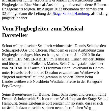
Musiktheater führte, absolvierte er jedoch eine Ausbildung zum
Flugbegleiter. Eine Musical-Ausbildung und verschiedene Bühnen-
Engagements folgten. Im August 2022 übernahm der damals erst
32-Jährige dann die Leitung der
Stage School Hamburg
, als bislang
jüngster Inhaber.
Vom Flugbegleiter zum Musical-
Darsteller
Schon während seiner Schulzeit widmete sich Dennis Schulze den
Schauspiel-AGs und Chören. Nachdem er seine Ausbildung zum
Flugbegleiter abgeschlossen hatte, stand er im Jahr 2010 für das
Musical LES MISERABLES im Hansesaal Lünen auf der Bühne
und übernahm die Rolle des Marius. Sein Gesangstalent stellte er
von 2010 bis 2012 auch als Frontman einer Coverband in Hamm
unter Beweis. 2010 und 2013 nahm er zudem am Wettbewerb
“Jugend musiziert” teil und gewann in beiden Jahren beim
Landeswettbewerb Nordrhein-Westfalen Preise in der Kategorie
Pop-Gesang.
Seine Begeisterung für Bühne, Tanz, Schauspiel und Gesang führt
Dennis Schulze schließlich zu einem Workshop an der Stage School
Hamburg. Seine Erlebnisse dort prägten ihn so stark, dass er sich
tatsächlich dazu entschloss, einen neuen beruflichen Weg